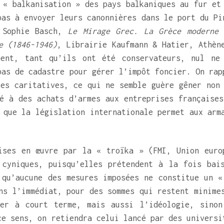
 « balkanisation » des pays balkaniques au fur et
pas à envoyer leurs canonnières dans le port du Pi
e Sophie Basch,
Le Mirage Grec. La Grèce moderne 
e (1846-1946)
, Librairie Kaufmann & Hatier, Athèn
ment, tant qu’ils ont été conservateurs, nul ne
pas de cadastre pour gérer l’impôt foncier. On rap
es caritatives, ce qui ne semble guère gêner non 
é à des achats d’armes aux entreprises françaises
 que la législation internationale permet aux arm
ises en œuvre par la « troïka » (FMI, Union euro
 cyniques, puisqu’elles prétendent à la fois bai
 qu’aucune des mesures imposées ne constitue un «
ns l’immédiat, pour des sommes qui restent minime
ier à court terme, mais aussi l’idéologie, sino
ce sens, on retiendra celui lancé par des universi