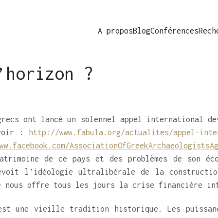
A propos
Blog
Conférences
Rech
’horizon ?
grecs ont lancé un solennel appel international de
(voir :
http://www.fabula.org/actualites/appel-inte
ww.facebook.com/AssociationOfGreekArchaeologistsA
atrimoine de ce pays et des problèmes de son éco
voit l’idéologie ultralibérale de la constructio
e nous offre tous les jours la crise financière in
est une vieille tradition historique. Les puissan