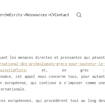
erche
Ecrits
Ressources
CV
Contact
vant les menaces directes et pressantes qui pèsent
rnational-des-archeologues-grecs-pour-soutenir-le-
gainstImfCuts
; et, en grec :
nomie, cet appel nous concerne tous, pour autant
n européenne, qui continue à s’imposer comme une
ternationale.
ces européennes, qui procédèrent tout au long des